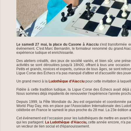
Le samedi 27 mai, la place du Casone à Aiacciu
s'est transformée en
événement. C'est Marc Bernardin, le formateur renommé du grand Aiacciu,
expérience ludique et enrichissante.
Des ateliers créatifs, des jeux de société variés, et bien sûr, une pr
activités se sont déroulées jusqu'à 18h00, offrant à tous une occasion d
Petits et grands, novices et experts, curieux de tous âges, se sont retr
Ligue Corse des Échecs n'a pas manqué d'attirer et d'accueillir des joue
Un grand merci à la
Ludothèque d’Aiacciu
pour cette invitation à laque
Fidèle à cette tradition ludique, la Ligue Corse des Échecs avait déjà p
Nous sommes déjà impatients de renouveler l'expérience l'année procha
Depuis 1999, la Fête Mondiale du Jeu est organisée et coordonnée p
World Play Day, mis en place par l'Association Internationale des Ludot
célébrée en France le samedi le plus proche du 28 mai. La 23e édition 
Cet événement est l’occasion pour les ludothèques de mettre en avant leur 
qui les partagent.
La Ludothèque d’Aiacciu
,
cette année encore, n'a pa
un vecteur de lien social et d'épanouissement.