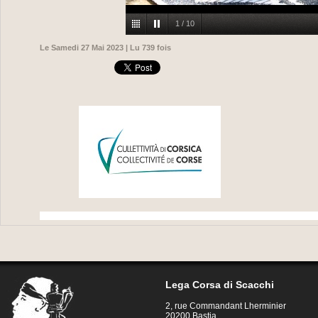
1
/
10
Le Samedi 27 Mai 2023 | Lu 739 fois
Lega Corsa di Scacchi
2, rue Commandant Lherminier
20200 Bastia