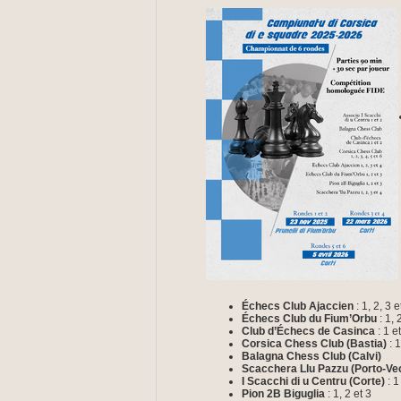
Échecs Club Ajaccien
: 1, 2, 3 e
Échecs Club du Fium’Orbu
: 1, 
Club d’Échecs de Casinca
: 1 e
Corsica Chess Club (Bastia)
: 1
Balagna Chess Club (Calvi)
Scacchera Llu Pazzu (Porto-Ve
I Scacchi di u Centru (Corte)
: 1
Pion 2B Biguglia
: 1, 2 et 3