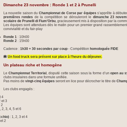
Dimanche 23 novembre : Ronde 1 et 2 à Prunelli
La nouvelle saison du
Championnat de Corse par équipes
s’apprête à débuter
premières rondes
de la compétition se dérouleront le
dimanche 23 novem
scolaire de Prunelli di Fium’Orbu
, gracieusement mis à disposition par la com
Les équipes sont attendues dès le matin pour un premier grand rassemblement d
convivialité et du fair-play
Ronde 1
: 10h00
Ronde 2
: 15h00
Cadence :
1h30 + 30 secondes par coup
- Compétition
homologuée FIDE
🍔
Un food truck sera présent sur place à l’heure du déjeuner.
Un plateau riche et homogène
Le
Championnat Territorial
, disputé cette saison sous la forme d’un
open au s
clubs insulaires dans une formule unifiée.
Pas moins de
vingt-cinq équipes
seront en lice pour décrocher le titre de
Champ
Les clubs engagés :
t 4
2 et 3
t 2
, 2, 3, 4, 5 et 6
cchio)
: 1, 2, 3 et 4
 et 2