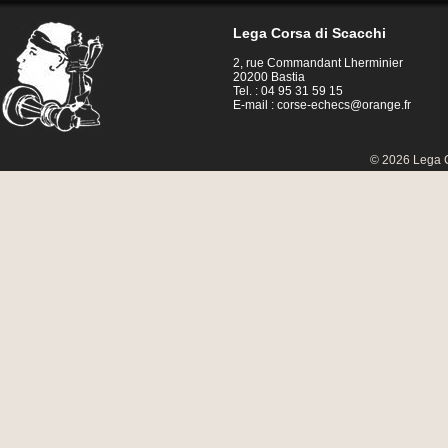
Lega Corsa di Scacchi
2, rue Commandant Lherminier
20200 Bastia
Tel. : 04 95 31 59 15
E-mail :
corse-echecs@orange.fr
© 2026 Lega C