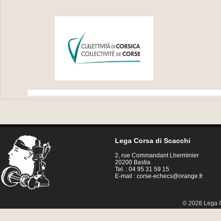
Lega Corsa di Scacchi
2, rue Commandant Lherminier
20200 Bastia
Tel. : 04 95 31 59 15
E-mail :
corse-echecs@orange.fr
© 2026 Lega C