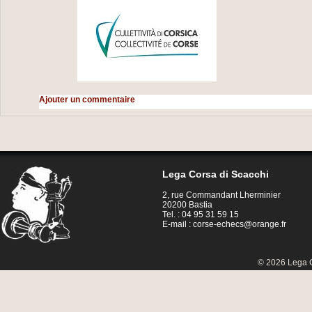
Ajouter un commentaire
Lega Corsa di Scacchi
2, rue Commandant Lherminier
20200 Bastia
Tel. : 04 95 31 59 15
E-mail :
corse-echecs@orange.fr
© 2026 Lega C