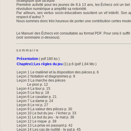
stratégique que tactique.
Première activité pour les jeunes de 8 à 13 ans, les Échecs ont un bel
révolution numérique a amplifié sa notoriété.
Par ailleurs, ses vertus socio-éducatives suscitent un vif intérêt. Son
respect d’autrui ?
Nous sommes donc très heureux de porter une contribution certes modeste
Le Manuel des Échecs est consultable au format PDF. Pour cela il suffit d
(voir sommaire ci-dessous).
s o m m a i r e
Présentation
( pdf 180 ko )
Chapitre1:Les règles du jeu
(1) p.6 (pdf 1,64 Mo )
Leçon 1 Le matériel et la disposition des pièces p. 6
Leçon 2 Notation et diagrammes p. 9
Leçon 3 La marche des pièces
Le pion p. 12
Leçon 4 La tour p. 15
Leçon 5 Le fou p. 18
Leçon 6 Le cavalier p. 21
Leçon 7 La dame p. 24
Leçon 8 Le roi p. 27
Leçon 9 La valeur des pièces p. 30
Leçon 10 Le but du jeu - l’échec p. 33
Leçon 11 Le but du jeu - le mat p. 36
Leçon 12 Le roque .p. 39
Leçon 13 La prise en passant p. 42
Leçon 14 Les cas de nullité - le pat p. 45