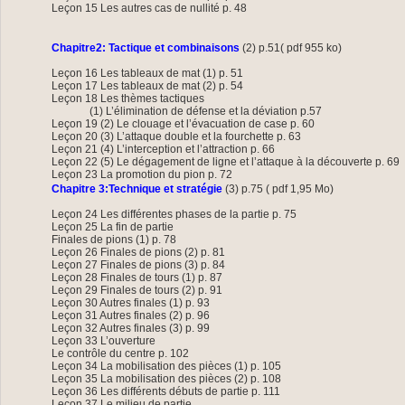
Leçon 15 Les autres cas de nullité p. 48
Chapitre2: Tactique et combinaisons
(2) p.51( pdf 955 ko)
Leçon 16 Les tableaux de mat (1) p. 51
Leçon 17 Les tableaux de mat (2) p. 54
Leçon 18 Les thèmes tactiques
(1) L’élimination de défense et la déviation p.57
Leçon 19 (2) Le clouage et l’évacuation de case p. 60
Leçon 20 (3) L’attaque double et la fourchette p. 63
Leçon 21 (4) L’interception et l’attraction p. 66
Leçon 22 (5) Le dégagement de ligne et l’attaque à la découverte p. 69
Leçon 23 La promotion du pion p. 72
Chapitre 3:Technique et stratégie
(3) p.75 ( pdf 1,95 Mo)
Leçon 24 Les différentes phases de la partie p. 75
Leçon 25 La fin de partie
Finales de pions (1) p. 78
Leçon 26 Finales de pions (2) p. 81
Leçon 27 Finales de pions (3) p. 84
Leçon 28 Finales de tours (1) p. 87
Leçon 29 Finales de tours (2) p. 91
Leçon 30 Autres finales (1) p. 93
Leçon 31 Autres finales (2) p. 96
Leçon 32 Autres finales (3) p. 99
Leçon 33 L’ouverture
Le contrôle du centre p. 102
Leçon 34 La mobilisation des pièces (1) p. 105
Leçon 35 La mobilisation des pièces (2) p. 108
Leçon 36 Les différents débuts de partie p. 111
Leçon 37 Le milieu de partie