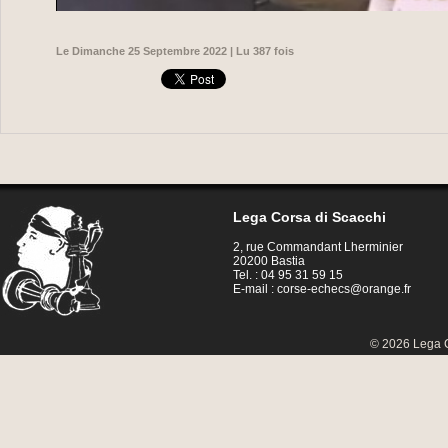
Le Dimanche 25 Septembre 2022 | Lu 387 fois
Lega Corsa di Scacchi
2, rue Commandant Lherminier
20200 Bastia
Tel. : 04 95 31 59 15
E-mail :
corse-echecs@orange.fr
© 2026 Lega C