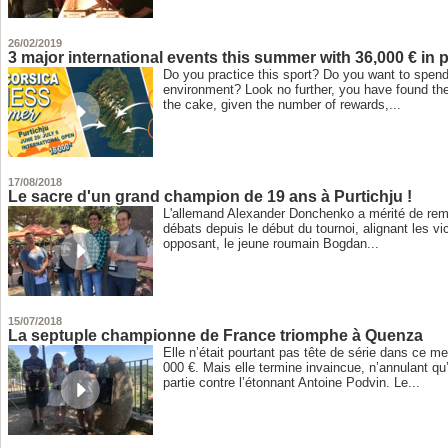
26/02/2019
3 major international events this summer with 36,000 € in p
Do you practice this sport? Do you want to spend
environment? Look no further, you have found the 
the cake, given the number of rewards,...
17/08/2018
Le sacre d'un grand champion de 19 ans à Purtichju !
L'allemand Alexander Donchenko a mérité de rempo
débats depuis le début du tournoi, alignant les vi
opposant, le jeune roumain Bogdan...
15/07/2018
La septuple championne de France triomphe à Quenza
Elle n’était pourtant pas tête de série dans ce me
000 €. Mais elle termine invaincue, n’annulant qu
partie contre l’étonnant Antoine Podvin. Le...