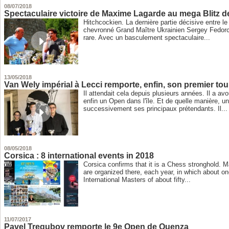
08/07/2018
Spectaculaire victoire de Maxime Lagarde au mega Blitz 
Hitchcockien. La dernière partie décisive entre le
chevronné Grand Maître Ukrainien Sergey Fedorch
rare. Avec un basculement spectaculaire...
13/05/2018
Van Wely impérial à Lecci remporte, enfin, son premier tou
Il attendait cela depuis plusieurs années. Il a avo
enfin un Open dans l'île. Et de quelle manière, un
successivement ses principaux prétendants. Il...
08/05/2018
Corsica : 8 international events in 2018
Corsica confirms that it is a Chess stronghold. M
are organized there, each year, in which about 
International Masters of about fifty...
11/07/2017
Pavel Tregubov remporte le 9e Open de Quenza