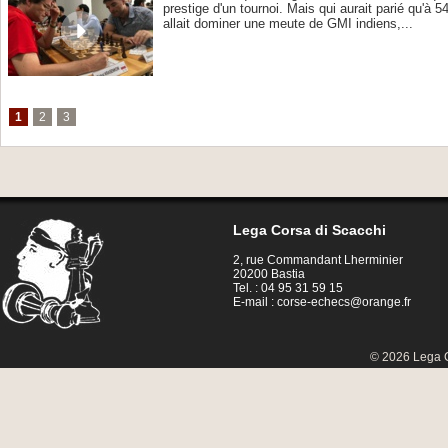
prestige d'un tournoi. Mais qui aurait parié qu'à 
allait dominer une meute de GMI indiens,...
1
2
3
Lega Corsa di Scacchi
2, rue Commandant Lherminier
20200 Bastia
Tel. : 04 95 31 59 15
E-mail :
corse-echecs@orange.fr
© 2026 Lega C