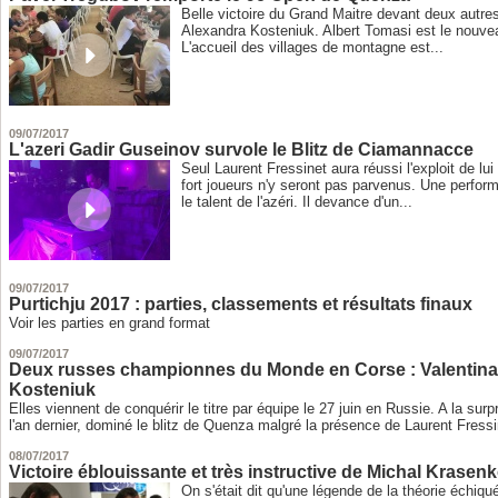
Belle victoire du Grand Maitre devant deux autre
Alexandra Kosteniuk. Albert Tomasi est le nouve
L'accueil des villages de montagne est...
09/07/2017
L'azeri Gadir Guseinov survole le Blitz de Ciamannacce
Seul Laurent Fressinet aura réussi l'exploit de lui
fort joueurs n'y seront pas parvenus. Une perfor
le talent de l'azéri. Il devance d'un...
09/07/2017
Purtichju 2017 : parties, classements et résultats finaux
Voir les parties en grand format
09/07/2017
Deux russes championnes du Monde en Corse : Valentina
Kosteniuk
Elles viennent de conquérir le titre par équipe le 27 juin en Russie. A la surp
l'an dernier, dominé le blitz de Quenza malgré la présence de Laurent Fressin
08/07/2017
Victoire éblouissante et très instructive de Michal Krasen
On s'était dit qu'une légende de la théorie échiqu