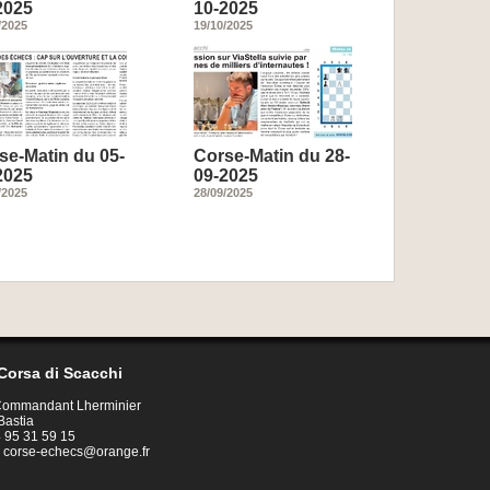
2025
10-2025
/2025
19/10/2025
se-Matin du 05-
Corse-Matin du 28-
2025
09-2025
/2025
28/09/2025
Corsa di Scacchi
 Commandant Lherminier
Bastia
04 95 31 59 15
:
corse-echecs@orange.fr