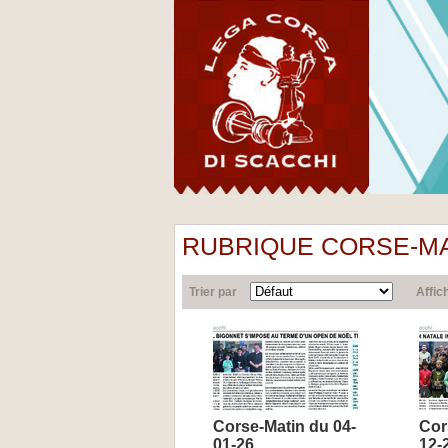
RUBRIQUE CORSE-MA
Trier par
Affic
Corse-Matin du 04-
Cor
01-26
12-