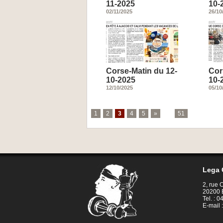
11-2025
10-
02/11/2025
26/10
Corse-Matin du 12-
Cor
10-2025
10-
12/10/2025
05/10
1
2
3
4
5
»
...
51
Lega 
2, rue
20200 
Tel. : 
E-mail 