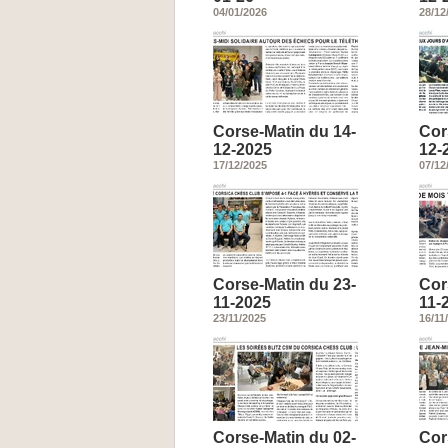
04/01/2026
28/12
Corse-Matin du 14-
Cor
12-2025
12-
17/12/2025
07/12
Corse-Matin du 23-
Cor
11-2025
11-
23/11/2025
16/11
Corse-Matin du 02-
Cor