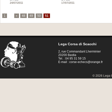
24/07/2011
17/07/2011
1
...
«
48
49
50
51
Lega Corsa di Scacchi
2, rue Commandant Lherminier
20200 Bastia
Tel. : 04 95 31 59 15
E-mail :
corse-echecs@orange.fr
© 2026 Lega C