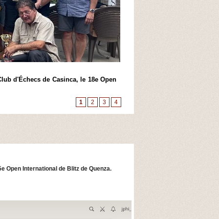
Antoine Cristofari remporte l'Open de Cia
ca, le 18e Open
Après une semaine de stage consacrée à l'initiati
s'est conclue par son traditionnel Open de blitz. Réu
1
2
3
4
5e Open International de Blitz de Quenza.