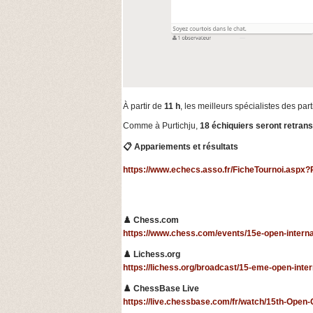
À partir de
11 h
, les meilleurs spécialistes des pa
Comme à Purtichju,
18 échiquiers seront retrans
📋 Appariements et résultats
https://www.echecs.asso.fr/FicheTournoi.aspx
♟️ Chess.com
https://www.chess.com/events/15e-open-interna
♟️ Lichess.org
https://lichess.org/broadcast/15-eme-open-int
♟️ ChessBase Live
https://live.chessbase.com/fr/watch/15th-Open