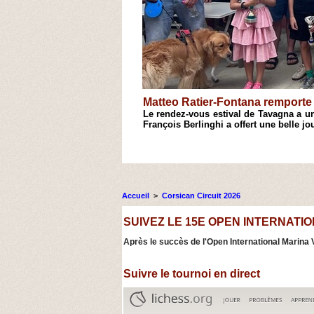
Matteo Ratier-Fontana remporte l'Open François Be
s ses
Le rendez-vous estival de Tavagna a une nouvelle fois tenu t
François Berlinghi a offert une belle journée de compétition et d
3
4
Accueil
>
Corsican Circuit 2026
SUIVEZ LE 15E OPEN INTERNATIO
Après le succès de l'Open International Marina V
Suivre le tournoi en direct