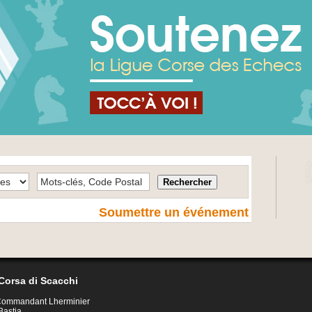
Soumettre un événement
Corsa di Scacchi
 Commandant Lherminier
Bastia