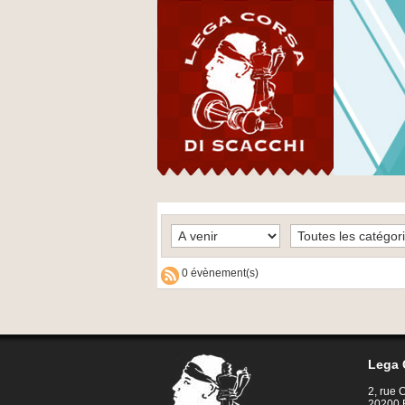
0 évènement(s)
Lega 
2, rue
20200 