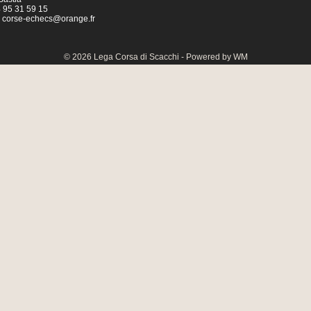
04 95 31 59 15
:
corse-echecs@orange.fr
© 2026 Lega Corsa di Scacchi - Powered by WM