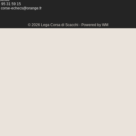
04 95 31 59 15
:
corse-echecs@orange.fr
© 2026 Lega Corsa di Scacchi - Powered by WM