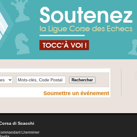
Soumettre un événement
Corsa di Scacchi
 Commandant Lherminier
Bastia