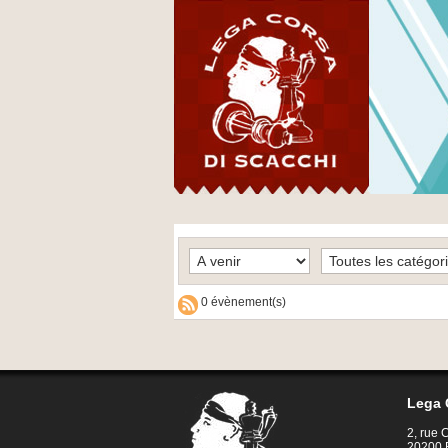
0 évènement(s)
Lega 
2, rue
20200 