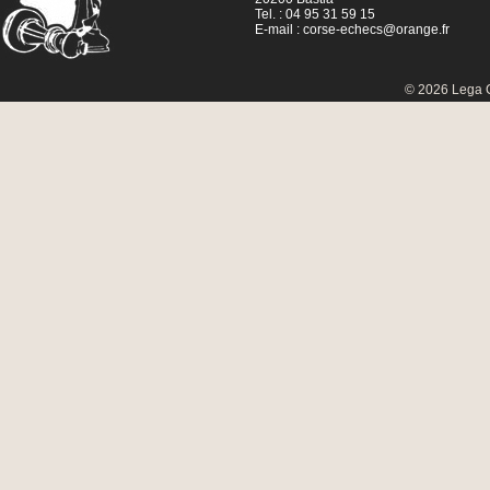
Tel. : 04 95 31 59 15
E-mail :
corse-echecs@orange.fr
© 2026 Lega C