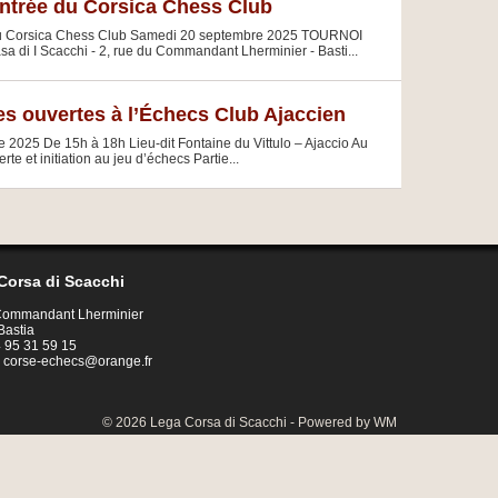
entrée du Corsica Chess Club
du Corsica Chess Club Samedi 20 septembre 2025 TOURNOI
i I Scacchi - 2, rue du Commandant Lherminier - Basti...
es ouvertes à l’Échecs Club Ajaccien
2025 De 15h à 18h Lieu-dit Fontaine du Vittulo – Ajaccio Au
e et initiation au jeu d’échecs Partie...
Corsa di Scacchi
 Commandant Lherminier
Bastia
04 95 31 59 15
:
corse-echecs@orange.fr
© 2026 Lega Corsa di Scacchi - Powered by WM