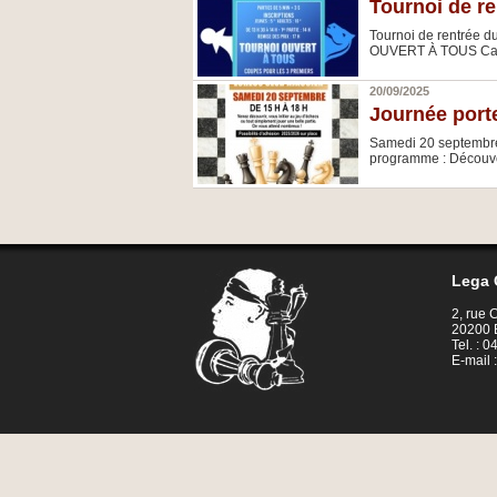
Tournoi de r
Tournoi de rentrée 
OUVERT À TOUS Casa d
20/09/2025
Journée port
Samedi 20 septembre 
programme : Découvert
Lega 
2, rue
20200 
Tel. : 
E-mail 