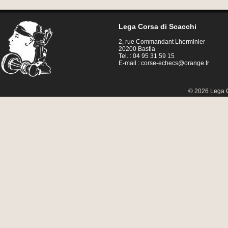
Lega Corsa di Scacchi
2, rue Commandant Lherminier
20200 Bastia
Tel. : 04 95 31 59 15
E-mail :
corse-echecs@orange.fr
© 2026 Lega C