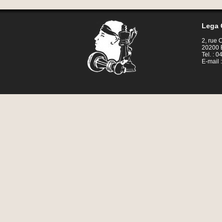
Lega 
2, rue
20200 
Tel. : 
E-mail 