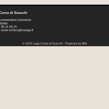
Corsa di Scacchi
 Commandant Lherminier
Bastia
04 95 31 59 15
:
corse-echecs@orange.fr
© 2026 Lega Corsa di Scacchi - Powered by WM