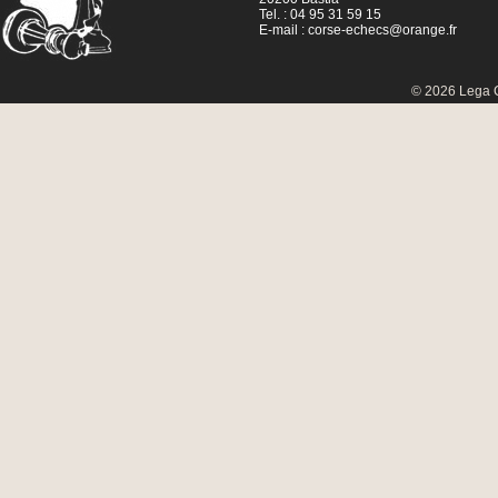
Tel. : 04 95 31 59 15
E-mail :
corse-echecs@orange.fr
© 2026 Lega C