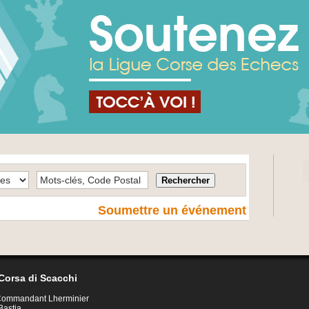
Soumettre un événement
Corsa di Scacchi
 Commandant Lherminier
Bastia