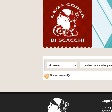
0 évènement(s)
Lega 
2, rue
20200 