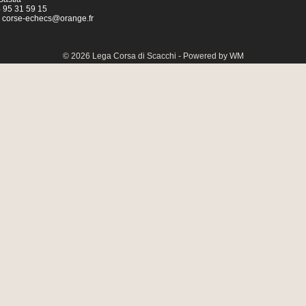
04 95 31 59 15
:
corse-echecs@orange.fr
© 2026 Lega Corsa di Scacchi - Powered by WM