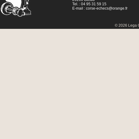
Tel. : 04 95 31 59 15
E-mail :
corse-echecs@orange.fr
© 2026 Lega C