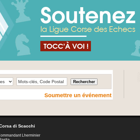
Soumettre un événement
Corsa di Scacchi
 Commandant Lherminier
Bastia