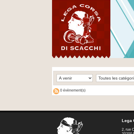
0 évènement(s)
Lega 
2, rue
20200 