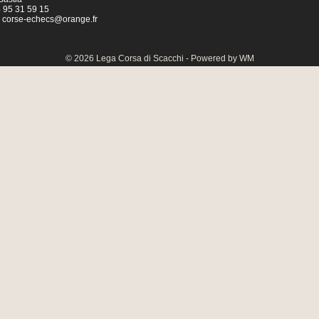
04 95 31 59 15
:
corse-echecs@orange.fr
© 2026 Lega Corsa di Scacchi - Powered by WM