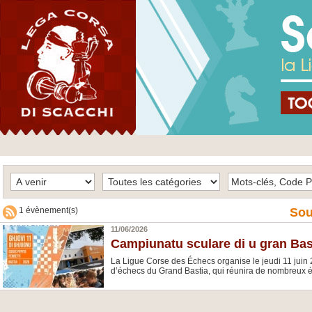
1 évènement(s)
Sou
11/06/2026
Campiunatu sculare di u gran Bas
La Ligue Corse des Échecs organise le jeudi 11 juin
d’échecs du Grand Bastia, qui réunira de nombreux é