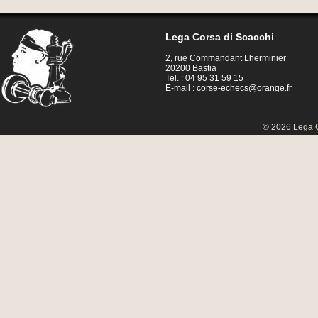
Lega Corsa di Scacchi
2, rue Commandant Lherminier
20200 Bastia
Tel. : 04 95 31 59 15
E-mail :
corse-echecs@orange.fr
© 2026 Lega C