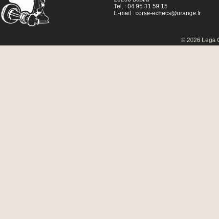
Tel. : 04 95 31 59 15
E-mail :
corse-echecs@orange.fr
© 2026 Lega C