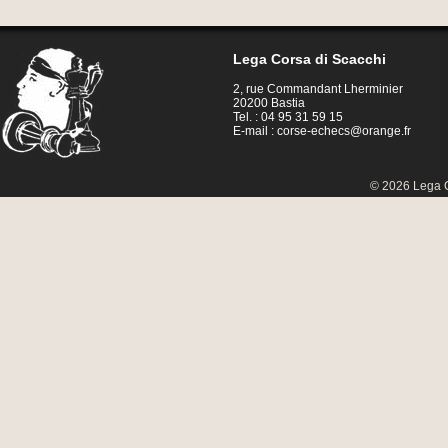
Lega Corsa di Scacchi
2, rue Commandant Lherminier
20200 Bastia
Tel. : 04 95 31 59 15
E-mail :
corse-echecs@orange.fr
© 2026 Lega C