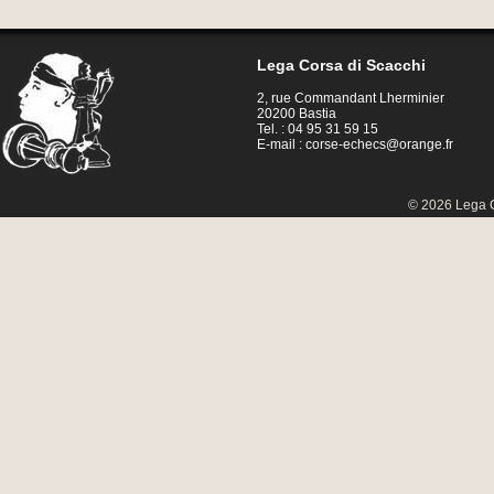
Lega Corsa di Scacchi
2, rue Commandant Lherminier
20200 Bastia
Tel. : 04 95 31 59 15
E-mail :
corse-echecs@orange.fr
© 2026 Lega C