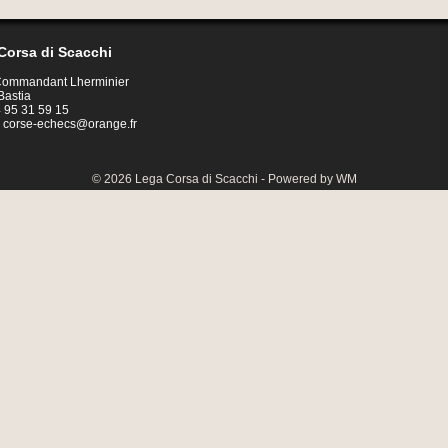
Corsa di Scacchi
 Commandant Lherminier
Bastia
04 95 31 59 15
:
corse-echecs@orange.fr
© 2026 Lega Corsa di Scacchi - Powered by WM