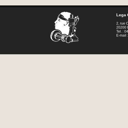
Lega 
2, rue
20200 
Tel. : 
E-mail 