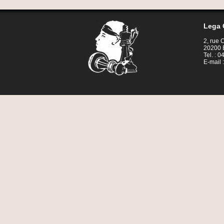
Lega 
2, rue
20200 
Tel. : 
E-mail 