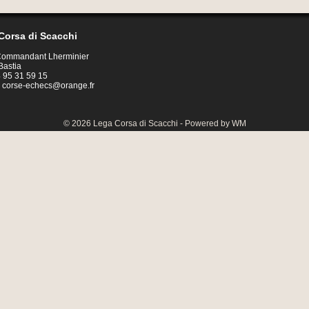
Corsa di Scacchi
 Commandant Lherminier
Bastia
04 95 31 59 15
:
corse-echecs@orange.fr
© 2026 Lega Corsa di Scacchi - Powered by WM