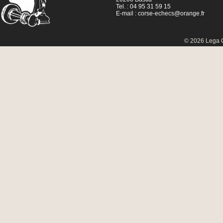
Tel. : 04 95 31 59 15
E-mail :
corse-echecs@orange.fr
© 2026 Lega C