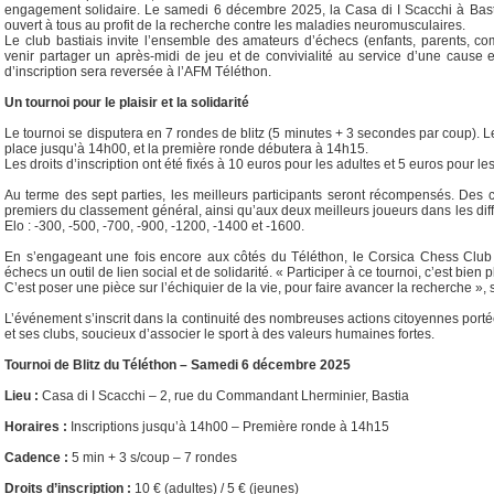
engagement solidaire. Le samedi 6 décembre 2025, la Casa di I Scacchi à Bastia
ouvert à tous au profit de la recherche contre les maladies neuromusculaires.
Le club bastiais invite l’ensemble des amateurs d’échecs (enfants, parents, co
venir partager un après-midi de jeu et de convivialité au service d’une cause ess
d’inscription sera reversée à l’AFM Téléthon.
Un tournoi pour le plaisir et la solidarité
Le tournoi se disputera en 7 rondes de blitz (5 minutes + 3 secondes par coup). Le
place jusqu’à 14h00, et la première ronde débutera à 14h15.
Les droits d’inscription ont été fixés à 10 euros pour les adultes et 5 euros pour le
Au terme des sept parties, les meilleurs participants seront récompensés. Des c
premiers du classement général, ainsi qu’aux deux meilleurs joueurs dans les dif
Elo : -300, -500, -700, -900, -1200, -1400 et -1600.
En s’engageant une fois encore aux côtés du Téléthon, le Corsica Chess Club 
échecs un outil de lien social et de solidarité. « Participer à ce tournoi, c’est bien
C’est poser une pièce sur l’échiquier de la vie, pour faire avancer la recherche », 
L’événement s’inscrit dans la continuité des nombreuses actions citoyennes port
et ses clubs, soucieux d’associer le sport à des valeurs humaines fortes.
Tournoi de Blitz du Téléthon – Samedi 6 décembre 2025
Lieu :
Casa di I Scacchi – 2, rue du Commandant Lherminier, Bastia
Horaires :
Inscriptions jusqu’à 14h00 – Première ronde à 14h15
Cadence :
5 min + 3 s/coup – 7 rondes
Droits d’inscription :
10 € (adultes) / 5 € (jeunes)