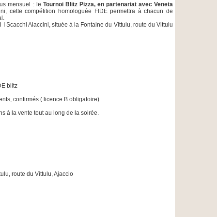
us mensuel : le
Tournoi Blitz Pizza, en partenariat avec Veneta
cini, cette compétition homologuée FIDE permettra à chacun de
l.
I Scacchi Aiaccini, située à la Fontaine du Vittulu, route du Vittulu
E blitz
ents, confirmés ( licence B obligatoire)
 à la vente tout au long de la soirée.
ulu, route du Vittulu, Ajaccio