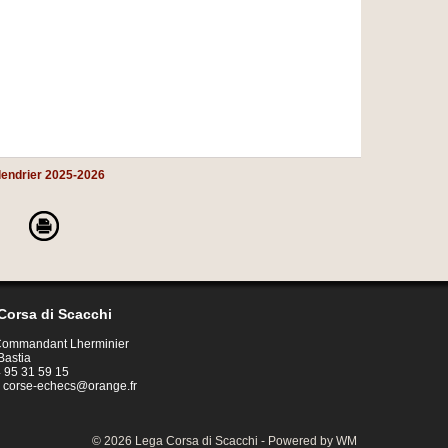
lendrier 2025-2026
Corsa di Scacchi
 Commandant Lherminier
Bastia
04 95 31 59 15
:
corse-echecs@orange.fr
© 2026 Lega Corsa di Scacchi - Powered by WM