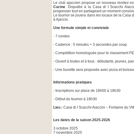
Le club ajaccien propose un nouveau rendez-vo
Cucine
. Disputée à la Casa di I Scacchi Aiac
progresser tout en partageant un moment convivia
Le tournoi se jouera dans les locaux de la Casa di 
à Ajaccio.
Une formule simple et conviviale
- 7 rondes
- Cadence : 5 minutes + 3 secondes par coup
- Compétition homologuée pour le classement FID
- Ouvert à toutes et à tous : débutants, jeunes, par
- Une buvette sera proposée avec pizza et boissons
Informations pratiques
- Inscriptions sur place de 18h00 à 18h30
- Début du tournoi à 18h30
Lieu :
Casa di I Scacchi Aiaccini – Fontaine du Vitt
Les dates de la saison 2025-2026
3 octobre 2025
7 novembre 2025