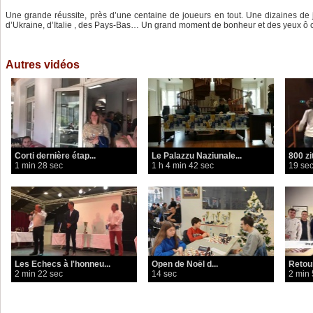
Une grande réussite, près d’une centaine de joueurs en tout. Une dizaines de 
d’Ukraine, d’Italie , des Pays-Bas… Un grand moment de bonheur et des yeux ô 
Autres vidéos
Corti dernière étap...
Le Palazzu Naziunale...
800 zit
1 min 28 sec
1 h 4 min 42 sec
19 se
Les Echecs à l'honneu...
Open de Noël d...
Retou
2 min 22 sec
14 sec
2 min 