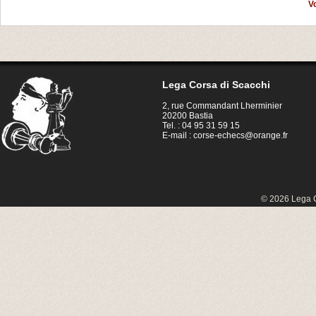
V
Lega Corsa di Scacchi
2, rue Commandant Lherminier
20200 Bastia
Tel. : 04 95 31 59 15
E-mail :
corse-echecs@orange.fr
© 2026 Lega C