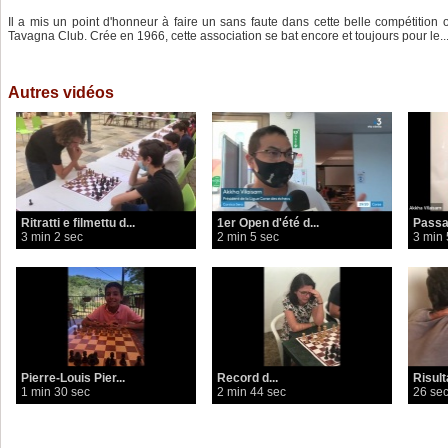
Il a mis un point d'honneur à faire un sans faute dans cette belle compétition
Tavagna Club. Crée en 1966, cette association se bat encore et toujours pour le..
Autres vidéos
Ritratti e filmettu d...
1er Open d'été d...
Passag
3 min 2 sec
2 min 5 sec
3 min 
Pierre-Louis Pier...
Record d...
Risult
1 min 30 sec
2 min 44 sec
26 se