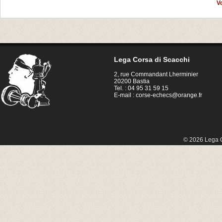
V
Lega Corsa di Scacchi
2, rue Commandant Lherminier
20200 Bastia
Tel. : 04 95 31 59 15
E-mail :
corse-echecs@orange.fr
© 2026 Lega C