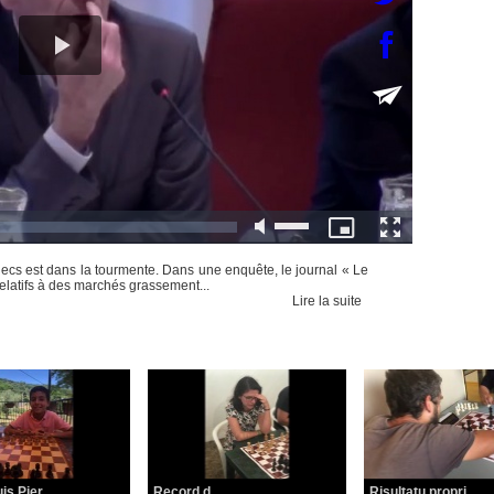
ecs est dans la tourmente. Dans une enquête, le journal « Le
relatifs à des marchés grassement...
Lire la suite
is Pier...
Record d...
Risultatu propri...