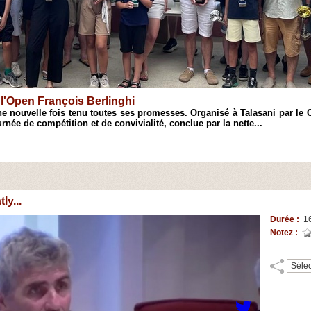
Open de Ciamannacce
 à l'initiation et au perfectionnement de jeunes joueurs du Taravo, 
 de blitz. Réunissant 42 participants venus de plusieurs régions,...
ly...
Durée :
16
Notez :