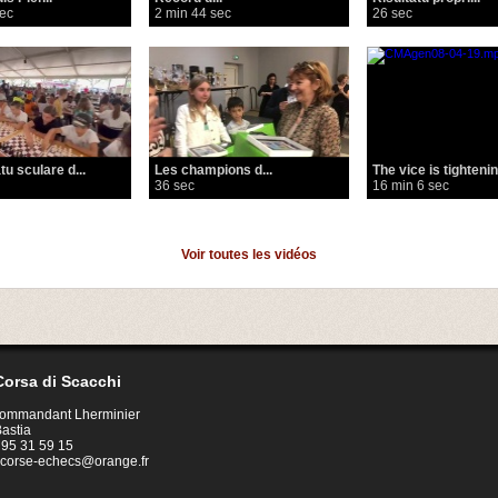
sec
2 min 44 sec
26 sec
u sculare d...
Les champions d...
The vice is tightenin.
36 sec
16 min 6 sec
Voir toutes les vidéos
orsa di Scacchi
Commandant Lherminier
astia
4 95 31 59 15
corse-echecs@orange.fr