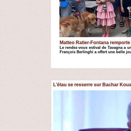
Antoine Cristofari remporte l'
hecs de Casinca, le 18e Open
Après une semaine de stage consacrée
s'est conclue par son traditionnel Open
1
2
3
4
L’étau se resserre sur Bachar Kouat