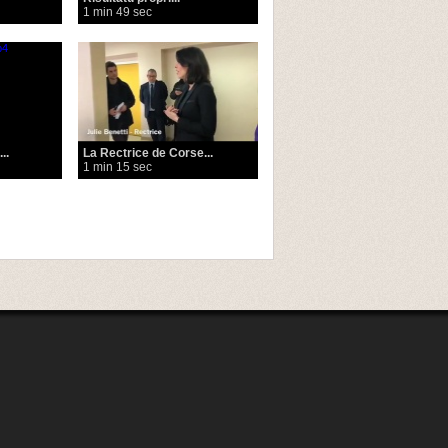
1 min 49 sec
..
La Rectrice de Corse...
1 min 15 sec