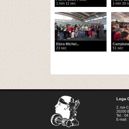
1 min 11 sec
1 min 30 
Elora Michel...
Campiunat
23 sec
51 sec
Lega C
2, rue 
20200 B
Tel. : 0
E-mail :