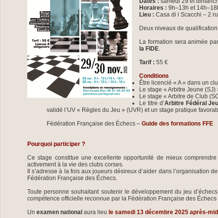
Dates :
samedi 29 et dimanc
Horaires :
9h–13h et 14h–18
Lieu :
Casa di i Scacchi – 2 
Deux niveaux de qualification
La formation sera animée pa
la FIDE
.
Tarif :
55 €
Conditions
Être licencié « A » dans un cl
Le stage « Arbitre Jeune (SJ) 
Le stage « Arbitre de Club (SC
Le titre d’
Arbitre Fédéral Je
validé l’UV « Règles du Jeu » (UVR) et un stage pratique favorab
Fédération Française des Échecs –
Guide des formations FFE
Pourquoi participer ?
Ce stage constitue une excellente opportunité de mieux comprendre l
activement à la vie des clubs corses.
Il s’adresse à la fois aux joueurs désireux d’aider dans l’organisation de
Fédération Française des Échecs.
Toute personne souhaitant soutenir le développement du jeu d’échecs 
compétence officielle reconnue par la Fédération Française des Échecs et
Un
examen national
aura lieu
le samedi 13 décembre 2025 après-mid