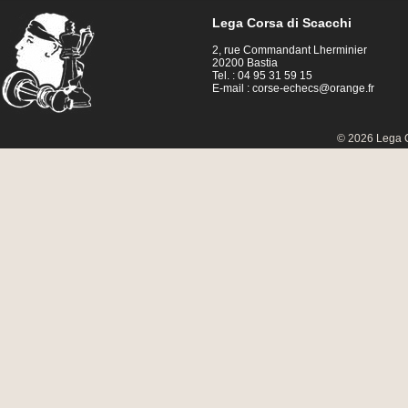
Lega Corsa di Scacchi
2, rue Commandant Lherminier
20200 Bastia
Tel. : 04 95 31 59 15
E-mail :
corse-echecs@orange.fr
© 2026 Lega C