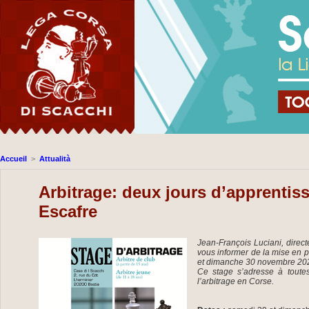
Accueil
>
Attualità
Arbitrage: deux jours d’apprentiss
Escafre
Jean-François Luciani, directeu
vous informer de la mise en p
et dimanche 30 novembre 2025
Ce stage s’adresse à toutes
l’arbitrage en Corse.