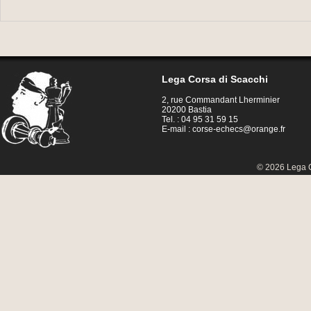
Lega Corsa di Scacchi
2, rue Commandant Lherminier
20200 Bastia
Tel. : 04 95 31 59 15
E-mail :
corse-echecs@orange.fr
© 2026 Lega C