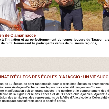
Open de Ciamannacce
 à l'initiation et au perfectionnement de jeunes joueurs du Taravo, 
 de blitz. Réunissant 42 participants venus de plusieurs régions,...
NAT D’ÉCHECS DES ÉCOLES D’AJACCIO : UN VIF SUCC
sus de 10 écoles se sont rassemblés pour la troisième édition du championna
tion réussie du jeu d'échecs dans le parcours éducatif des jeunes Corses.
ette manifestation soit un grand succès : le nombre et le comportement des 
a férule de la Ligue Corse des Échecs et de l’Echecs club Ajaccien. Ajoutez à
hésion des territoires, des représentants de la Ville d’Ajaccio, de la Collectivi
 un impact considérable dans la société corse.