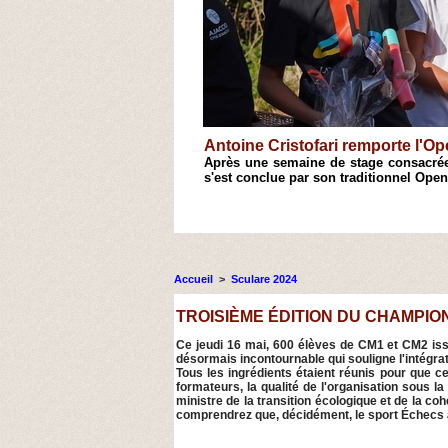
Antoine Cristofari remporte l'
hecs de Casinca, le 18e Open
Après une semaine de stage consacrée
s'est conclue par son traditionnel Open
1
2
3
4
Accueil
>
Sculare 2024
TROISIÈME ÉDITION DU CHAMPION
Ce jeudi 16 mai, 600 élèves de CM1 et CM2 is
désormais incontournable qui souligne l'intégra
Tous les ingrédients étaient réunis pour que c
formateurs, la qualité de l'organisation sous l
ministre de la transition écologique et de la co
comprendrez que, décidément, le sport Échecs a