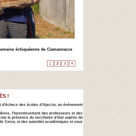
Marc'Andria Maurizzi, ro
la semaine échiquéenne de Ciamannacce
Pendant deux jours, le vil
organisation sans faille, une
1
2
3
4
ÈS !
t d’échecs des écoles d’Ajaccio, un événement
élèves, l'investissement des professeurs et des
 cela la présence du secrétaire d'état auprès du
té de Corse, et des autorités académiques et vous