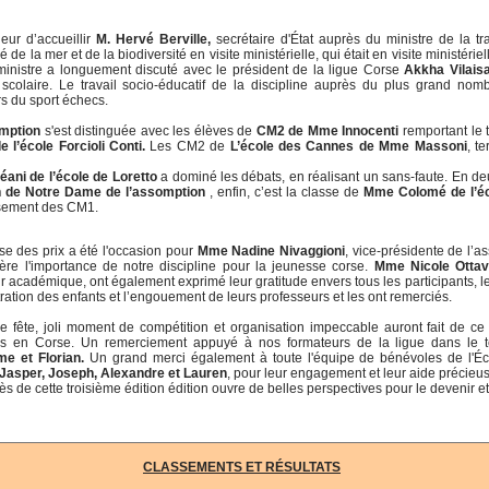
ur d’accueillir
M. Hervé Berville,
secrétaire d'État auprès du ministre de la tra
de la mer et de la biodiversité en visite ministérielle, qui était en visite ministériel
inistre a longuement discuté avec le président de la ligue Corse
Akkha Vilais
scolaire. Le travail socio-éducatif de la discipline auprès du plus grand nom
rs du sport échecs.
omption
s'est distinguée avec les élèves de
CM2 de Mme Innocenti
remportant le t
l’école Forcioli Conti.
Les CM2 de
L’école des Cannes de Mme Massoni
, t
ani de l’école de Loretto
a dominé les débats, en réalisant un sans-faute. En d
n de Notre Dame de l’assomption
, enfin, c’est la classe de
Mme Colomé de l’éc
ssement des CM1.
se des prix a été l'occasion pour
Mme Nadine Nivaggioni
, vice-présidente de l’a
ère l'importance de notre discipline pour la jeunesse corse.
Mme Nicole Ottav
ur académique, ont également exprimé leur gratitude envers tous les participants, le
ration des enfants et l’engouement de leurs professeurs et les ont remerciés.
 fête, joli moment de compétition et organisation impeccable auront fait de c
es en Corse. Un remerciement appuyé à nos formateurs de la ligue dans le t
me et Florian
.
Un grand merci également à toute l'équipe de bénévoles de l'É
 Jasper, Joseph, Alexandre et Lauren
, pour leur engagement et leur aide précieuse
ès de cette troisième édition édition ouvre de belles perspectives pour le devenir 
CLASSEMENTS ET RÉSULTATS