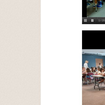
1
/
20