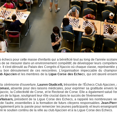
s échecs pour cette masse d'enfants qui a bénéficié tout au long de l'année scolai
s de se mesurer dans un environnement compétitif, de développer leurs compétence
. Il s'est déroulé au Palais des Congrès d’Ajaccio où chaque classe, représentée p
 au bon déroulement de ces rencontres. L'organisation impeccable du champion
ub Ajaccien
et les membres de la
Ligue Corse des Echec
s, qui ont œuvré ensemb
 la cérémonie d'ouverture,
Lauren Giudicelli,
trésorière de l'Échecs Club Ajaccien, 
Tomasi,
absente pour des raisons médicales, pour exprimer sa gratitude envers les 
’Ajaccio, la Collectivité de Corse, et le Rectorat de Corse. Elle a également salué 
rs de la ligue, soulignant leur rôle crucial dans le succès de l'événement.
ilaisarn,
président de la Ligue Corse des Echecs, a rappelé les nombreuses vert
 de l'autre, essentielles à la formation de futurs citoyens responsables.
Jean-Pierr
 également pris la parole pour remercier les jeunes participants et leurs enseignant
téré le soutien continu de la ville au club Ajaccien et à la Ligue Corse des Echecs.