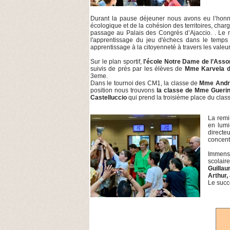
Durant la pause déjeuner nous avons eu l’honne
écologique et de la cohésion des territoires, chargé 
passage au Palais des Congrès d’Ajaccio. . Le m
l'apprentissage du jeu d'échecs dans le temps 
apprentissage à la citoyenneté à travers les valeu
Sur le plan sportif,
l'école Notre Dame de l’Ass
suivis de près par les élèves de
Mme Karvela de 
3eme.
Dans le tournoi des CM1, la classe de
Mme André
position nous trouvons
la classe de Mme Gueri
Castelluccio
qui prend la troisième place du cla
La remi
en lumi
directe
concent
Immense
scolair
Guillau
Arthur,
Le succ