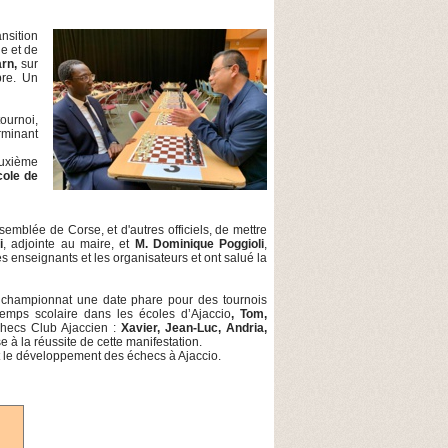
nsition
le et de
arn,
sur
bre. Un
ournoi,
erminant
euxième
ole de
ssemblée de Corse, et d'autres officiels, de mettre
i
, adjointe au maire, et
M. Dominique Poggioli
,
s enseignants et les organisateurs et ont salué la
e championnat une date phare pour des tournois
emps scolaire dans les écoles d’Ajaccio
, Tom,
checs Club Ajaccien :
Xavier, Jean-Luc, Andria,
 à la réussite de cette manifestation.
et le développement des échecs à Ajaccio.