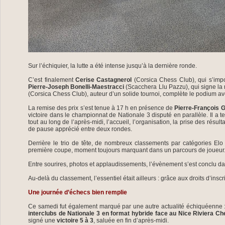
Sur l’échiquier, la lutte a été intense jusqu’à la dernière ronde.
C’est finalement
Cerise Castagnerol
(Corsica Chess Club), qui s’impo
Pierre-Joseph Bonelli-Maestracci
(Scacchera Llu Pazzu), qui signe l
(Corsica Chess Club), auteur d’un solide tournoi, complète le podium av
La remise des prix s’est tenue à 17 h en présence de
Pierre-François 
victoire dans le championnat de Nationale 3 disputé en parallèle. Il a t
tout au long de l’après-midi, l’accueil, l’organisation, la prise des résu
de pause apprécié entre deux rondes.
Derrière le trio de tête, de nombreux classements par catégories Elo
première coupe, moment toujours marquant dans un parcours de joueur
Entre sourires, photos et applaudissements, l’évènement s’est conclu dan
Au-delà du classement, l’essentiel était ailleurs : grâce aux droits d’insc
Une journée d’échecs bien remplie
Ce samedi fut également marqué par une autre actualité échiquéenne :
interclubs de Nationale 3 en format hybride face au Nice Riviera C
signé une
victoire 5 à 3
, saluée en fin d’après-midi.