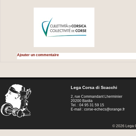
Ajouter un commentaire
Lega Corsa di Scacchi
2, rue Commandant Lherminier
20200 Bastia
Tel. : 04 95 31 59 15
E-mail :
corse-echecs@orange.fr
© 2026 Lega C