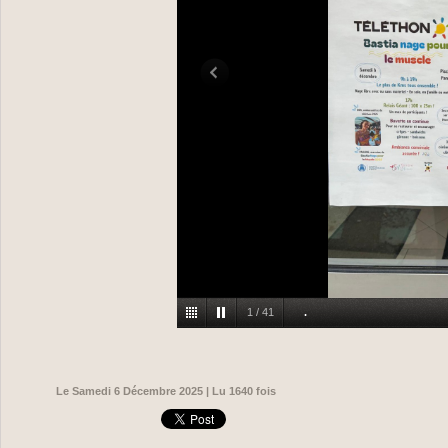
1
/
41
.
Le Samedi 6 Décembre 2025 | Lu 1640 fois