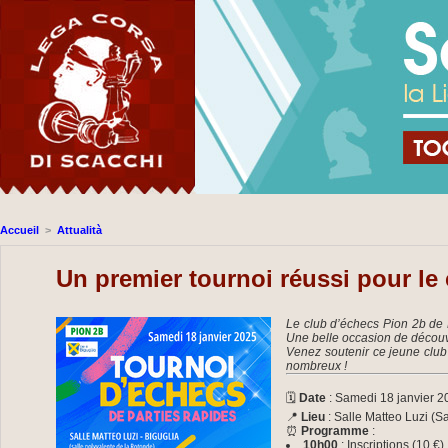
Accueil
>
Attualità
Un premier tournoi réussi pour le 
Le club d’échecs Pion 2b de B
Une belle occasion de découv
Venez soutenir ce jeune club 
nombreux !
🗓
Date
: Samedi 18 janvier 2
📍
Lieu
: Salle Matteo Luzi (S
⏰
Programme
:
10h00
: Inscriptions (10 €)