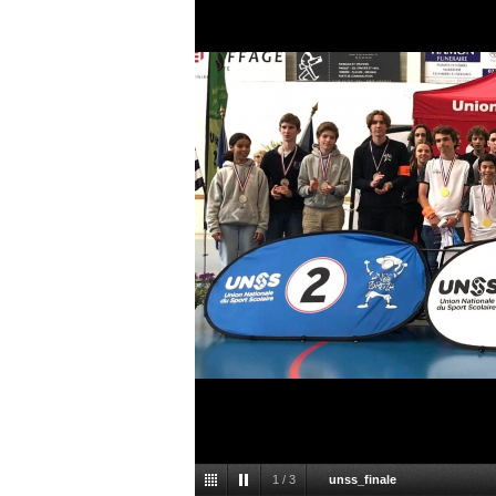
1
/
3
unss_finale