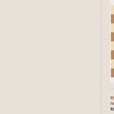
R
n
IN