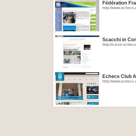
Fédération Fr
http://www.echecs.a
Scacchi in Cor
http://corse-echec
Echecs Club A
http://www.echecs-