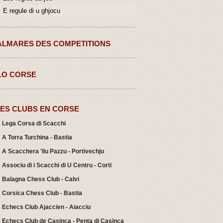
E regule di u ghjocu
ALMARES DES COMPETITIONS
LO CORSE
LES CLUBS EN CORSE
Lega Corsa di Scacchi
A Torra Turchina - Bastia
A Scacchera 'llu Pazzu - Portivechju
Associu di i Scacchi di U Centru - Corti
Balagna Chess Club - Calvi
Corsica Chess Club - Bastia
Echecs Club Ajaccien - Aiacciu
Echecs Club de Casinca - Penta di Casinca