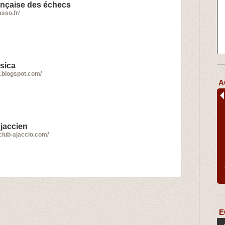
ançaise des échecs
sso.fr/
sica
s.blogspot.com/
A
jaccien
club-ajaccio.com/
E