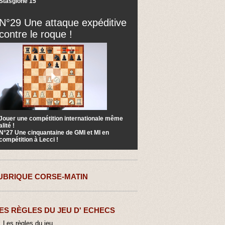
Stasgione 15
N°29 Une attaque expéditive
contre le roque !
Jouer une compétition internationale même
alité !
N°27 Une cinquantaine de GMI et MI en
compétition à Lecci !
UBRIQUE CORSE-MATIN
ES RÈGLES DU JEU D' ECHECS
Les règles du jeu