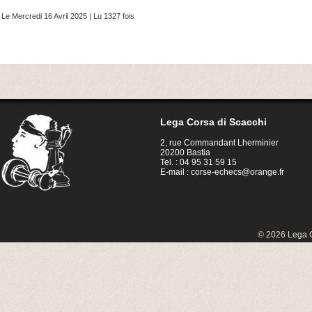
Le Mercredi 16 Avril 2025 | Lu 1327 fois
Lega Corsa di Scacchi
2, rue Commandant Lherminier
20200 Bastia
Tel. : 04 95 31 59 15
E-mail :
corse-echecs@orange.fr
© 2026 Lega C