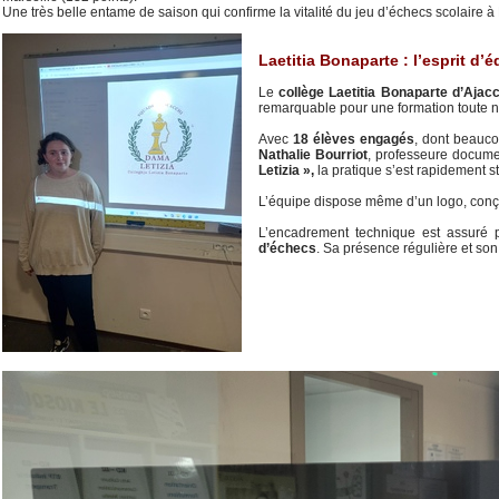
Une très belle entame de saison qui confirme la vitalité du jeu d’échecs scolaire à
Laetitia Bonaparte : l’esprit d’
Le
collège Laetitia Bonaparte d’Ajacc
remarquable pour une formation toute n
Avec
18 élèves engagés
, dont beauco
Nathalie Bourriot
, professeure docume
Letizia »,
la pratique s’est rapidement s
L’équipe dispose même d’un logo, con
L’encadrement technique est assuré
d’échecs
. Sa présence régulière et s