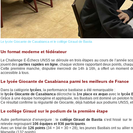
Le lycée Giocante de Casabianca et le collège Giraud de Bastia
Un format moderne et fédérateur
Le Challenge E-Échecs UNSS se déroule en trois étapes au cours de l’année sco
jouent des
parties rapides en ligne
, chaque victoire rapportant deux points, chaque
Cette première manche, disputée mercredi de 14h à 16h, a offert un moment de 
accessible à tous.
Le lycée Giocante de Casabianca parmi les meilleurs de France
Dans la catégorie
lycées
, la performance bastiaise a été remarquable :
le
lycée Giocante de Casabianca
décroche la
1re place ex æquo
avec le
lycée 
Grâce à une équipe homogène et appliquée, les Bastiais ont dominé un peloton fo
Ce résultat confirme la régularité de Giocante, déjà habitué aux podiums UNSS, et il
Le collège Giraud sur le podium de la première étape
Autre performance d’envergure : le
collège Giraud de Bastia
s’est hissé sur l
relevée regroupant
106 équipes et 936 participants
.
Avec un total de
126 points
(34 + 34 + 30 + 28), les jeunes Bastiais ont su allier r
Marseille (132 points).