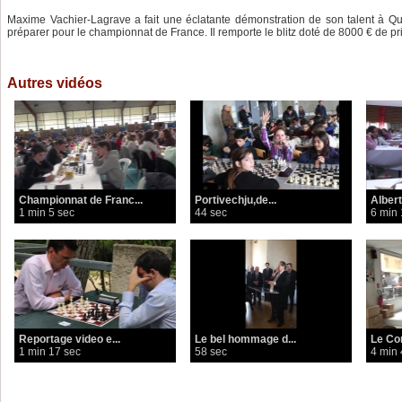
Maxime Vachier-Lagrave a fait une éclatante démonstration de son talent à Q
préparer pour le championnat de France. Il remporte le blitz doté de 8000 € de prix
Autres vidéos
Championnat de Franc...
Portivechju,de...
Alber
1 min 5 sec
44 sec
6 min 
Reportage video e...
Le bel hommage d...
Le Cor
1 min 17 sec
58 sec
4 min 