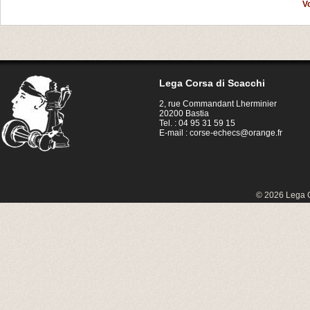
V
Lega Corsa di Scacchi
2, rue Commandant Lherminier
20200 Bastia
Tel. : 04 95 31 59 15
E-mail :
corse-echecs@orange.fr
© 2026 Lega C