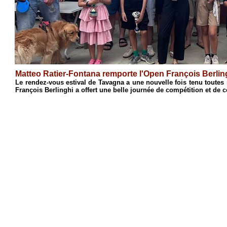
Antoine 
 à Talasani par le Club d'Échecs de Casinca, le 18e Open
Après une 
nette...
s'est conc
1
2
3
4