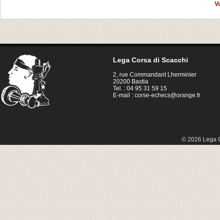
V
Lega Corsa di Scacchi
2, rue Commandant Lherminier
20200 Bastia
Tel. : 04 95 31 59 15
E-mail :
corse-echecs@orange.fr
© 2026 Lega C