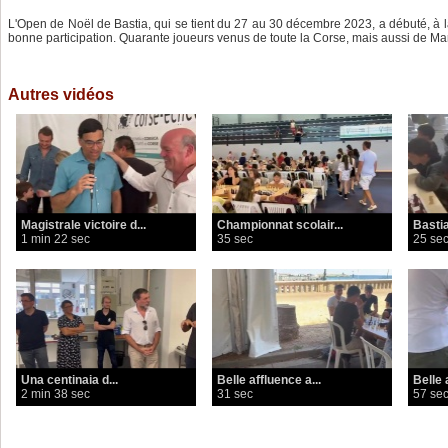
L'Open de Noël de Bastia, qui se tient du 27 au 30 décembre 2023, a débuté, à l
bonne participation. Quarante joueurs venus de toute la Corse, mais aussi de Mars
Autres vidéos
Magistrale victoire d...
Championnat scolair...
Bastia
1 min 22 sec
35 sec
25 se
Una centinaia d...
Belle affluence a...
Belle 
2 min 38 sec
31 sec
57 se