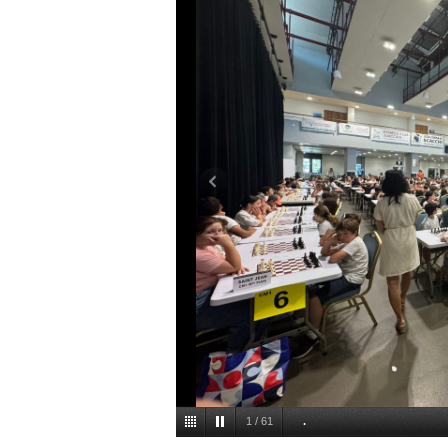
2
/
61
.