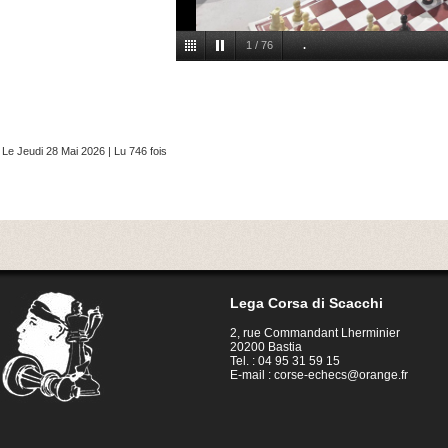
2
/
76
.
Le Jeudi 28 Mai 2026 | Lu 746 fois
Lega Corsa di Scacchi
2, rue Commandant Lherminier
20200 Bastia
Tel. : 04 95 31 59 15
E-mail :
corse-echecs@orange.fr