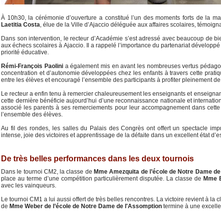
À 10h30, la cérémonie d’ouverture a constitué l’un des moments forts de la m
Laetitia Costa
, élue de la Ville d’Ajaccio déléguée aux affaires scolaires, témoignan
Dans son intervention, le recteur d’Académie s’est adressé avec beaucoup de bie
aux échecs scolaires à Ajaccio. Il a rappelé l’importance du partenariat développé
priorité éducative.
Rémi-François Paolini
a également mis en avant les nombreuses vertus pédagogiqu
concentration et d’autonomie développées chez les enfants à travers cette pratiq
entre les élèves et encouragé l’ensemble des participants à profiter pleinement de
Le recteur a enfin tenu à remercier chaleureusement les enseignants et enseigna
cette dernière bénéficie aujourd’hui d’une reconnaissance nationale et internation
associé les parents à ses remerciements pour leur accompagnement dans cette 
l’ensemble des élèves.
Au fil des rondes, les salles du Palais des Congrès ont offert un spectacle imp
intense, joie des victoires et apprentissage de la défaite dans un excellent état d’es
De très belles performances dans les deux tournois
Dans le tournoi CM2, la classe de
Mme Amezquita de l’école de Notre Dame de
place au terme d’une compétition particulièrement disputée. La classe de
Mme Ba
avec les vainqueurs.
Le tournoi CM1 a lui aussi offert de très belles rencontres. La victoire revient à la 
de
Mme Weber de l’école de Notre Dame de l'Assomption
termine à une excelle