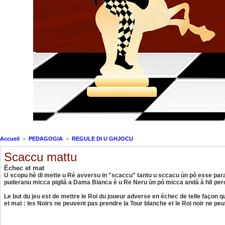
Accueil
>
PEDAGOGIA
>
REGULE DI U GHJOCU
Scaccu mattu
Échec et mat
U scopu hè di mette u Rè avversu in "scaccu" tantu u sccacu ùn pò esse parat
puderanu micca piglià a Dama Bianca è u Re Neru ùn pò micca andà à h8 perc
Le but du jeu est de mettre le Roi du joueur adverse en échec de telle façon q
et mat : les Noirs ne peuvent pas prendre la Tour blanche et le Roi noir ne peut