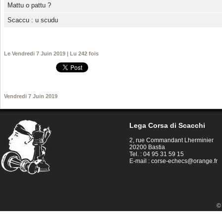
Mattu o pattu ?
Scaccu : u scudu
Le Vendredi 7 Juin 2019 | Lu 242 fois
Vendredi 7 Juin 2019
Lega Corsa di Scacchi
2, rue Commandant Lherminier
20200 Bastia
Tel. : 04 95 31 59 15
E-mail :
corse-echecs@orange.fr
©