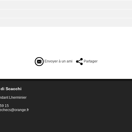
Envoyer à un ami
Partager
di Scacchi
dant Lherminier
 59 15
-echecs@orange.fr