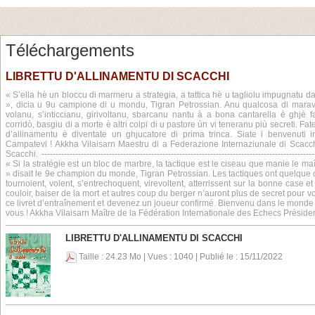
Téléchargements
LIBRETTU D'ALLINAMENTU DI SCACCHI
« S’ella hè un bloccu di marmeru a strategia, a tattica hè u tagliolu impugnatu d
», dicia u 9u campione di u mondu, Tigran Petrossian. Anu qualcosa di maravigl
volanu, s’inticcianu, girivoltanu, sbarcanu nantu à a bona cantarella è ghjè fat
corridò, basgiu di a morte è altri colpi di u pastore ùn vi teneranu più secreti. Fate 
d’allinamentu è diventate un ghjucatore di prima trinca. Siate i benvenuti 
Campatevi ! Akkha Vilaisarn Maestru di a Federazione Internaziunale di Scacc
Scacchi. --------------------------------------------------------------------------------------------------
« Si la stratégie est un bloc de marbre, la tactique est le ciseau que manie le m
» disait le 9e champion du monde, Tigran Petrossian. Les tactiques ont quelque
tournoient, volent, s’entrechoquent, virevoltent, atterrissent sur la bonne case e
couloir, baiser de la mort et autres coup du berger n’auront plus de secret pour 
ce livret d’entraînement et devenez un joueur confirmé. Bienvenu dans le monde
vous ! Akkha Vilaisarn Maître de la Fédération Internationale des Echecs Présid
LIBRETTU D'ALLINAMENTU DI SCACCHI
Taille : 24.23 Mo | Vues : 1040 | Publié le : 15/11/2022