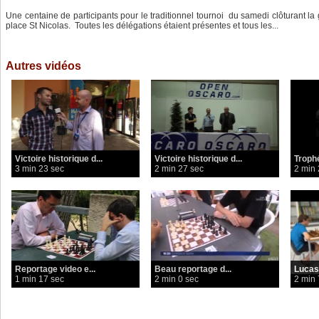
Une centaine de participants pour le traditionnel tournoi du samedi clôturant la
place St Nicolas. Toutes les délégations étaient présentes et tous les...
Autres vidéos
Victoire historique d...
Victoire historique d...
Trophé
3 min 23 sec
2 min 27 sec
2 min 
Reportage video e...
Beau reportage d...
Lucas
1 min 17 sec
2 min 0 sec
2 min 