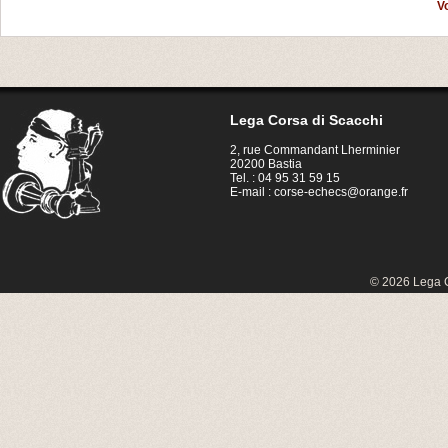
V
Lega Corsa di Scacchi
2, rue Commandant Lherminier
20200 Bastia
Tel. : 04 95 31 59 15
E-mail :
corse-echecs@orange.fr
© 2026 Lega C