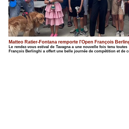
Antoine Cristofari remporte 
'Échecs de Casinca, le 18e Open
Après une semaine de stage consacr
s'est conclue par son traditionnel Op
1
2
3
4