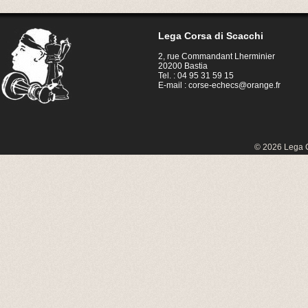
Lega Corsa di Scacchi
2, rue Commandant Lherminier
20200 Bastia
Tel. : 04 95 31 59 15
E-mail :
corse-echecs@orange.fr
© 2026 Lega C