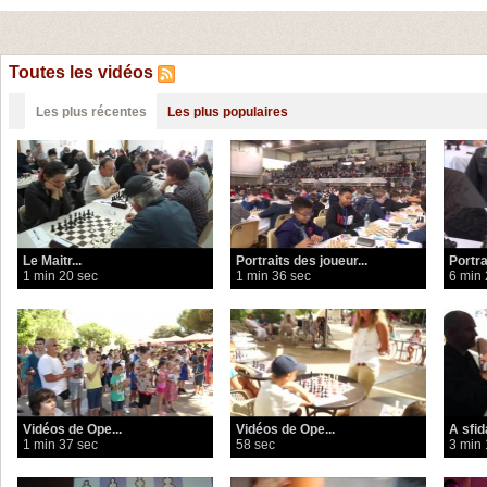
Toutes les vidéos
Les plus récentes
Les plus populaires
Le Maitr...
Portraits des joueur...
Portra
1 min 20 sec
1 min 36 sec
6 min 
Vidéos de Ope...
Vidéos de Ope...
A sfid
1 min 37 sec
58 sec
3 min 