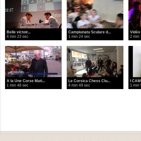
Belle victoir...
Campiunatu Sculare d...
Vidéo 
4 min 23 sec
1 min 24 sec
2 min 
A la Une Corse Mati...
Le Corsica Chess Clu...
I CAM
1 min 48 sec
4 min 49 sec
1 min 